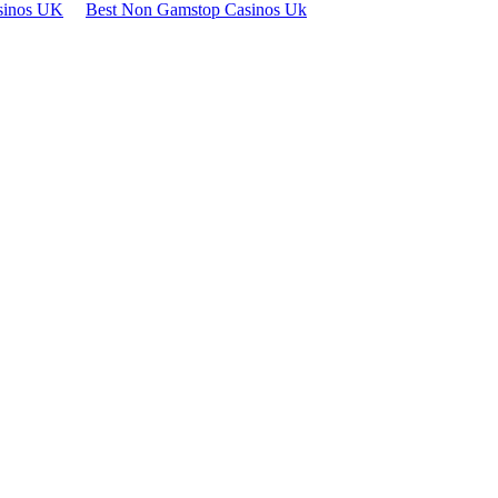
sinos UK
Best Non Gamstop Casinos Uk